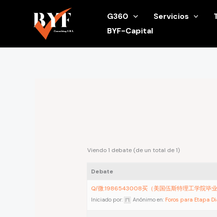
Ir
G360
Servicios
al
BYF-Capital
contenido
Viendo 1 debate (de un total de 1)
Debate
Q/微:1986543008买（美国伍斯特理工学院毕
Iniciado por:
Anónimo
en:
Foros para Etapa D