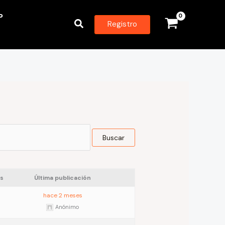
P
Buscar
Registro
s
Última publicación
hace 2 meses
Anónimo