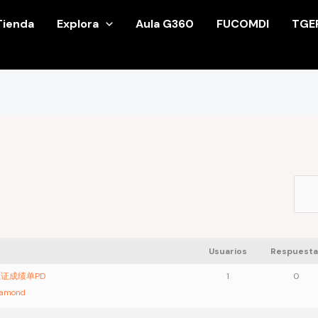
Tienda
Explora
Aula G360
FUCOMDI
TGE
Usuarios
Respuesta
业证成绩单PD
1
0
iamond