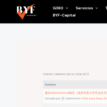
Ir
G360
Servicios
al
BYF-Capital
contenido
Viendo 1 debate (de un total de 1)
Debate
微信1986543008购买（维多利亚大学毕业证
Iniciado por:
Anónimo
en:
Foros para Etapa D