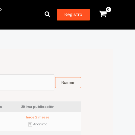
P
Buscar
Registro
s
Última publicación
hace 2 meses
Anónimo