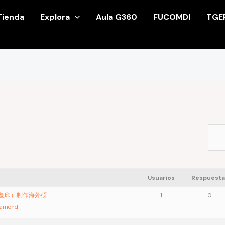
Tienda
Explora
Aula G360
FUCOMDI
TGE
Usuarios
Respuesta
书复印）制作海外硕
1
0
iamond