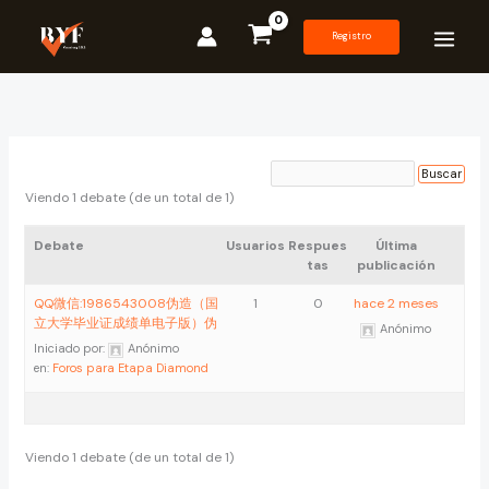
Ir
al
Registro
contenido
Viendo 1 debate (de un total de 1)
Debate
Usuarios
Respues
Última
tas
publicación
QQ微信:1986543008伪造（国
1
0
hace 2 meses
立大学毕业证成绩单电子版）伪
Anónimo
Iniciado por:
Anónimo
en:
Foros para Etapa Diamond
Viendo 1 debate (de un total de 1)