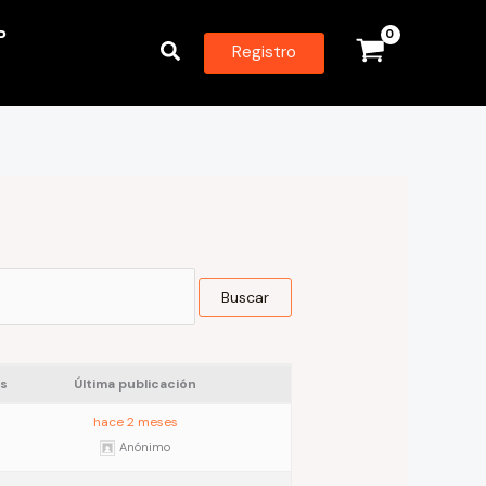
P
Buscar
Registro
s
Última publicación
hace 2 meses
Anónimo