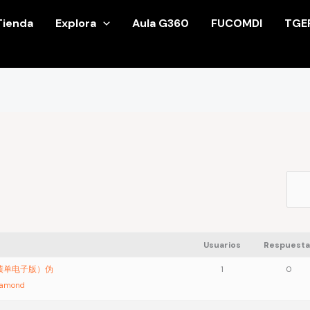
Tienda
Explora
Aula G360
FUCOMDI
TGE
Usuarios
Respuesta
成绩单电子版）伪
1
0
iamond