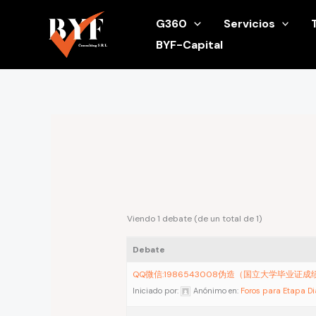
Ir
G360
Servicios
al
BYF-Capital
contenido
Viendo 1 debate (de un total de 1)
Debate
QQ微信:1986543008伪造（国立大学毕业证
Iniciado por:
Anónimo
en:
Foros para Etapa D