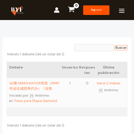
Ir
al
Registro
contenido
Viendo 1 debate (de un total de 1)
Debate
Usuarios
Respues
Última
tas
publicación
Q/微:1986543008伪造（RMIT
1
0
hace 2 meses
毕业证成绩单代办）《谷歌
Anónimo
Iniciado por:
Anónimo
en:
Foros para Etapa Diamond
Viendo 1 debate (de un total de 1)