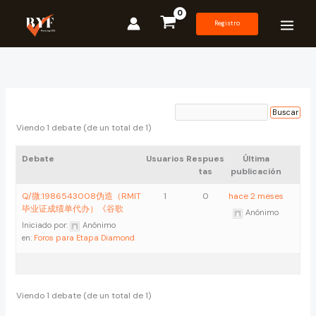
Ir
al
Registro
contenido
Viendo 1 debate (de un total de 1)
Debate
Usuarios
Respues
Última
tas
publicación
Q/微:1986543008伪造（RMIT
1
0
hace 2 meses
毕业证成绩单代办）《谷歌
Anónimo
Iniciado por:
Anónimo
en:
Foros para Etapa Diamond
Viendo 1 debate (de un total de 1)