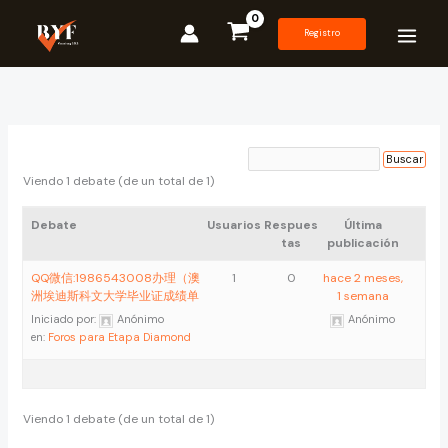
Ir
al
Registro
contenido
Viendo 1 debate (de un total de 1)
Debate
Usuarios
Respues
Última
tas
publicación
QQ微信:1986543008办理（澳
1
0
hace 2 meses,
洲埃迪斯科文大学毕业证成绩单
1 semana
Iniciado por:
Anónimo
Anónimo
en:
Foros para Etapa Diamond
Viendo 1 debate (de un total de 1)