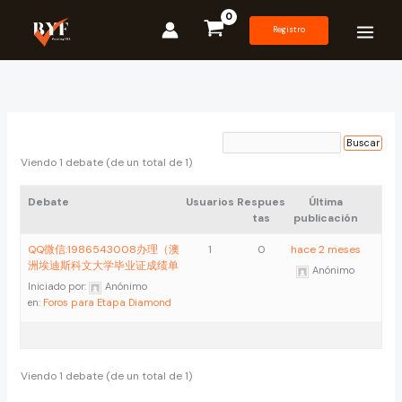
Ir
al
Registro
contenido
Viendo 1 debate (de un total de 1)
Debate
Usuarios
Respues
Última
tas
publicación
QQ微信:1986543008办理（澳
1
0
hace 2 meses
洲埃迪斯科文大学毕业证成绩单
Anónimo
Iniciado por:
Anónimo
en:
Foros para Etapa Diamond
Viendo 1 debate (de un total de 1)