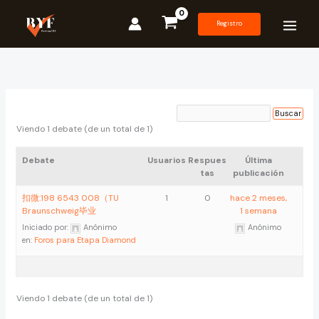
Ir
al
Registro
contenido
Viendo 1 debate (de un total de 1)
Debate
Usuarios
Respues
Última
tas
publicación
扣微:198 6543 008（TU
1
0
hace 2 meses,
Braunschweig毕业
1 semana
Iniciado por:
Anónimo
Anónimo
en:
Foros para Etapa Diamond
Viendo 1 debate (de un total de 1)