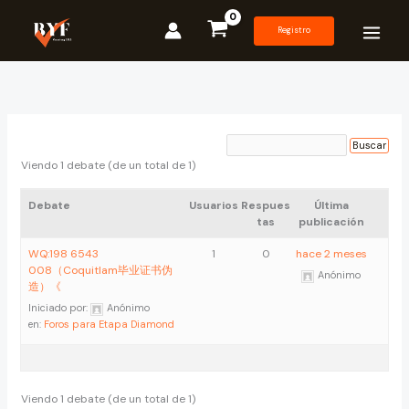
Ir
al
Registro
contenido
Viendo 1 debate (de un total de 1)
Debate
Usuarios
Respues
Última
tas
publicación
WQ:198 6543
1
0
hace 2 meses
008（Coquitlam毕业证书伪
Anónimo
造）《
Iniciado por:
Anónimo
en:
Foros para Etapa Diamond
Viendo 1 debate (de un total de 1)