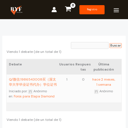
Ir
al
Registro
contenido
Viendo 1 debate (de un total de 1)
Debate
Usuarios
Respues
Última
tas
publicación
Q/微信:1986543008买（渥太
1
0
hace 2 meses,
华大学毕业证书代办）学位证书
1 semana
Iniciado por:
Anónimo
Anónimo
en:
Foros para Etapa Diamond
Viendo 1 debate (de un total de 1)