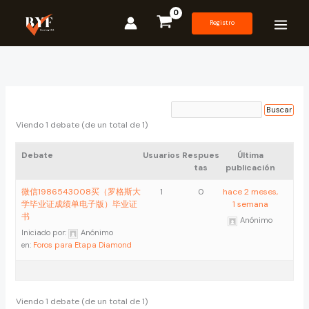
Ir
al
Registro
contenido
Viendo 1 debate (de un total de 1)
Debate
Usuarios
Respues
Última
tas
publicación
微信1986543008买（罗格斯大
1
0
hace 2 meses,
学毕业证成绩单电子版）毕业证
1 semana
书
Anónimo
Iniciado por:
Anónimo
en:
Foros para Etapa Diamond
Viendo 1 debate (de un total de 1)