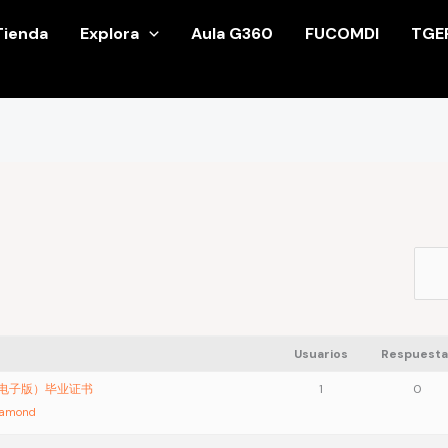
Tienda
Explora
Aula G360
FUCOMDI
TGE
Usuarios
Respuesta
单电子版）毕业证书
1
0
iamond