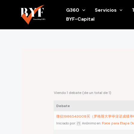
Ir
G360
Servicios
al
BYF-Capital
contenido
Viendo 1 debate (de un total de 1)
Debate
微信1986543008买（罗格斯大学毕业证成绩
Iniciado por:
Anónimo
en:
Foros para Etapa D