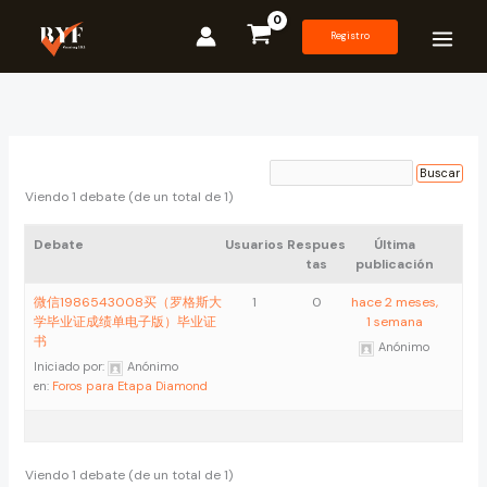
Ir
al
Registro
contenido
Viendo 1 debate (de un total de 1)
Debate
Usuarios
Respues
Última
tas
publicación
微信1986543008买（罗格斯大
1
0
hace 2 meses,
学毕业证成绩单电子版）毕业证
1 semana
书
Anónimo
Iniciado por:
Anónimo
en:
Foros para Etapa Diamond
Viendo 1 debate (de un total de 1)