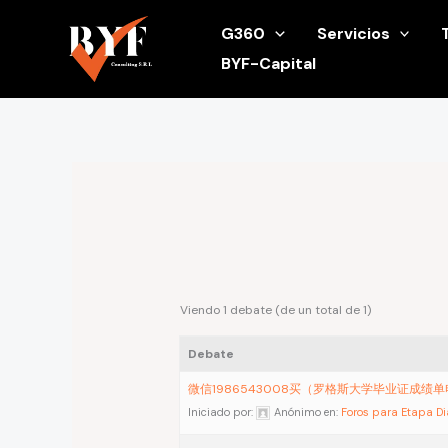
Ir
G360
Servicios
al
BYF-Capital
contenido
Viendo 1 debate (de un total de 1)
Debate
微信1986543008买（罗格斯大学毕业证成绩
Iniciado por:
Anónimo
en:
Foros para Etapa D