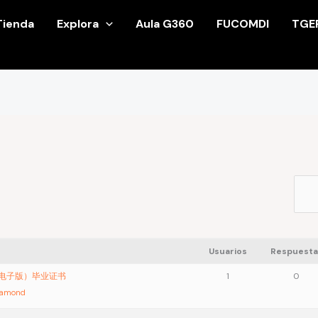
Tienda
Explora
Aula G360
FUCOMDI
TGE
Usuarios
Respuesta
单电子版）毕业证书
1
0
iamond