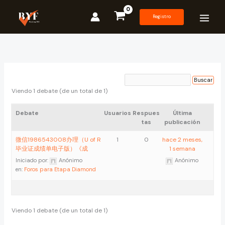
Ir
al
Registro
contenido
Viendo 1 debate (de un total de 1)
Debate
Usuarios
Respues
Última
tas
publicación
微信1986543008办理（U of R
1
0
hace 2 meses,
毕业证成绩单电子版）《成
1 semana
Iniciado por:
Anónimo
Anónimo
en:
Foros para Etapa Diamond
Viendo 1 debate (de un total de 1)