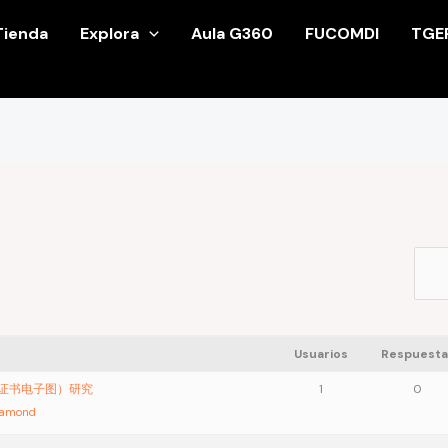
Tienda
Explora
Aula G360
FUCOMDI
TGE
Usuarios
Respuesta
业证书电子图）研究
1
0
iamond