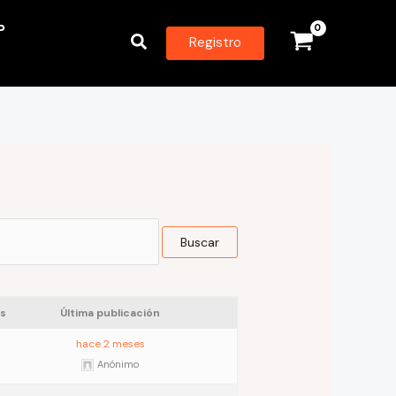
P
Buscar
Registro
s
Última publicación
hace 2 meses
Anónimo