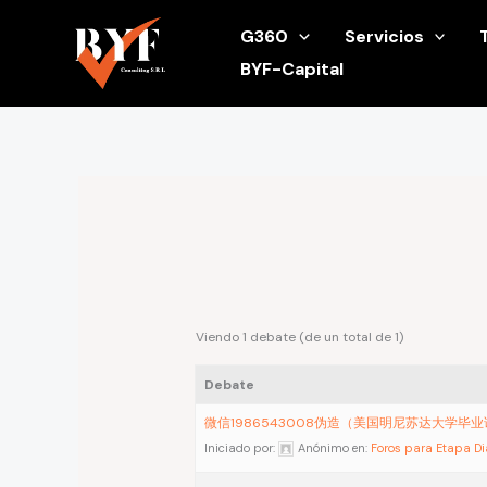
Ir
G360
Servicios
al
BYF-Capital
contenido
Viendo 1 debate (de un total de 1)
Debate
微信1986543008伪造（美国明尼苏达大学毕
Iniciado por:
Anónimo
en:
Foros para Etapa D