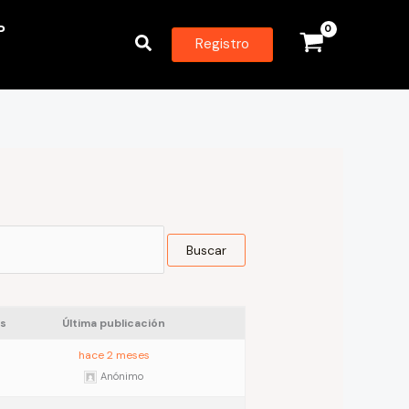
P
Buscar
Registro
s
Última publicación
hace 2 meses
Anónimo