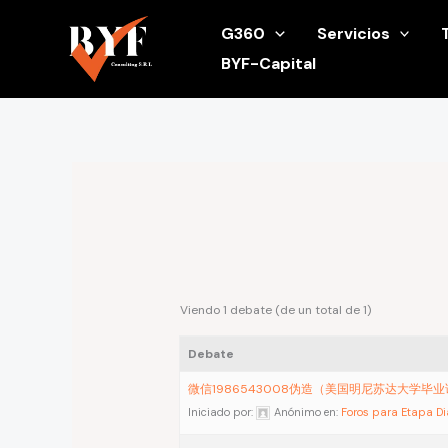
Ir
G360
Servicios
al
BYF-Capital
contenido
Viendo 1 debate (de un total de 1)
Debate
微信1986543008伪造（美国明尼苏达大学毕
Iniciado por:
Anónimo
en:
Foros para Etapa D