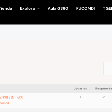
Tienda
Explora
Aula G360
FUCOMDI
TGE
Usuarios
Respuesta
业证书电子图）研究
1
0
iamond