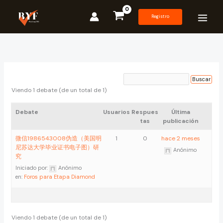
Ir
al
Registro
contenido
Viendo 1 debate (de un total de 1)
Debate
Usuarios
Respues
Última
tas
publicación
微信1986543008伪造（美国明
1
0
hace 2 meses
尼苏达大学毕业证书电子图）研
Anónimo
究
Iniciado por:
Anónimo
en:
Foros para Etapa Diamond
Viendo 1 debate (de un total de 1)