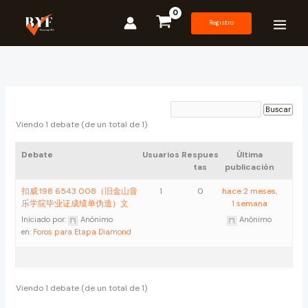
Ir
al
Registro
contenido
Viendo 1 debate (de un total de 1)
Debate
Usuarios
Respues
Última
tas
publicación
扣威:198 6543 008（旧金山音
1
0
hace 2 meses,
乐学院毕业证成绩单伪造）文
1 semana
Iniciado por:
Anónimo
Anónimo
en:
Foros para Etapa Diamond
Viendo 1 debate (de un total de 1)