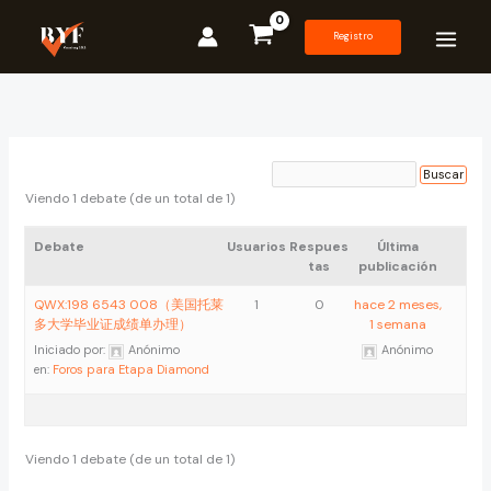
Ir
al
Registro
contenido
Viendo 1 debate (de un total de 1)
Debate
Usuarios
Respues
Última
tas
publicación
QWX:198 6543 008（美国托莱
1
0
hace 2 meses,
多大学毕业证成绩单办理）
1 semana
Iniciado por:
Anónimo
Anónimo
en:
Foros para Etapa Diamond
Viendo 1 debate (de un total de 1)