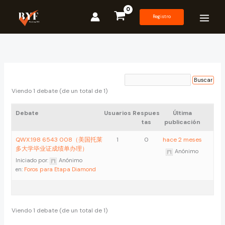
Ir
al
Registro
contenido
Viendo 1 debate (de un total de 1)
Debate
Usuarios
Respues
Última
tas
publicación
QWX:198 6543 008（美国托莱
1
0
hace 2 meses
多大学毕业证成绩单办理）
Anónimo
Iniciado por:
Anónimo
en:
Foros para Etapa Diamond
Viendo 1 debate (de un total de 1)