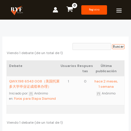
Ir
al
Registro
contenido
Viendo 1 debate (de un total de 1)
Debate
Usuarios
Respues
Última
tas
publicación
QWX:198 6543 008（美国托莱
1
0
hace 2 meses,
多大学毕业证成绩单办理）
1 semana
Iniciado por:
Anónimo
Anónimo
en:
Foros para Etapa Diamond
Viendo 1 debate (de un total de 1)