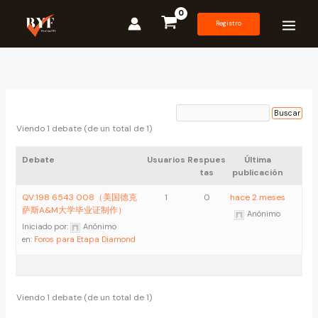
Ir
al
Registro
contenido
Viendo 1 debate (de un total de 1)
Debate
Usuarios
Respues
Última
tas
publicación
QV:198 6543 008（美国德克
1
0
hace 2 meses
萨斯A&M大学毕业证制作）
Anónimo
Iniciado por:
Anónimo
en:
Foros para Etapa Diamond
Viendo 1 debate (de un total de 1)