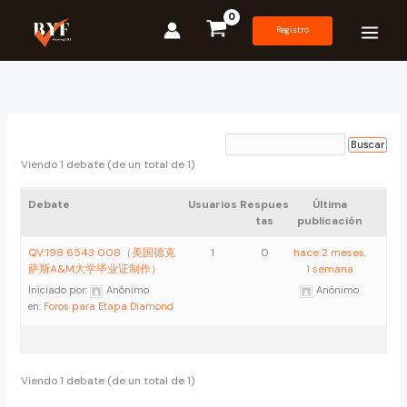
Ir
al
Registro
contenido
Viendo 1 debate (de un total de 1)
Debate
Usuarios
Respues
Última
tas
publicación
QV:198 6543 008（美国德克
1
0
hace 2 meses,
萨斯A&M大学毕业证制作）
1 semana
Iniciado por:
Anónimo
Anónimo
en:
Foros para Etapa Diamond
Viendo 1 debate (de un total de 1)