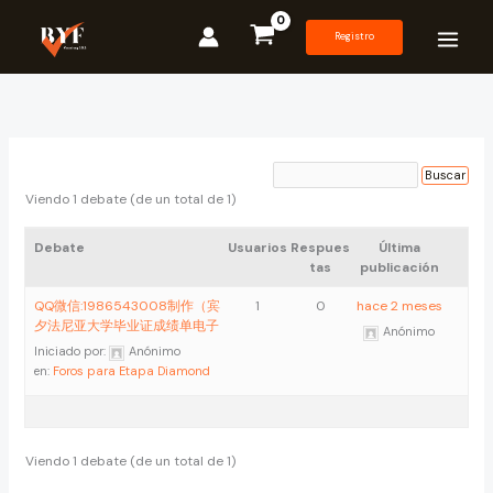
Ir
al
Registro
contenido
Viendo 1 debate (de un total de 1)
Debate
Usuarios
Respues
Última
tas
publicación
QQ微信:1986543008制作（宾
1
0
hace 2 meses
夕法尼亚大学毕业证成绩单电子
Anónimo
Iniciado por:
Anónimo
en:
Foros para Etapa Diamond
Viendo 1 debate (de un total de 1)