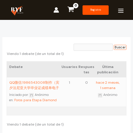
Ir
al
Registro
contenido
Viendo 1 debate (de un total de 1)
Debate
Usuarios
Respues
Última
tas
publicación
QQ微信:1986543008制作（宾
1
0
hace 2 meses,
夕法尼亚大学毕业证成绩单电子
1 semana
Iniciado por:
Anónimo
Anónimo
en:
Foros para Etapa Diamond
Viendo 1 debate (de un total de 1)