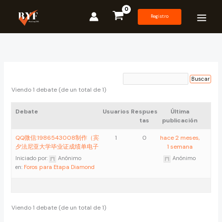
Ir
al
Registro
contenido
Viendo 1 debate (de un total de 1)
Debate
Usuarios
Respues
Última
tas
publicación
QQ微信:1986543008制作（宾
1
0
hace 2 meses,
夕法尼亚大学毕业证成绩单电子
1 semana
Iniciado por:
Anónimo
Anónimo
en:
Foros para Etapa Diamond
Viendo 1 debate (de un total de 1)