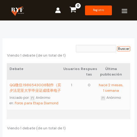
Ir
al
Registro
contenido
Viendo 1 debate (de un total de 1)
Debate
Usuarios
Respues
Última
tas
publicación
QQ微信:1986543008制作（宾
1
0
hace 2 meses,
夕法尼亚大学毕业证成绩单电子
1 semana
Iniciado por:
Anónimo
Anónimo
en:
Foros para Etapa Diamond
Viendo 1 debate (de un total de 1)