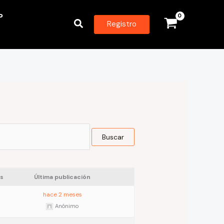
P
Buscar
Registro
s
Última publicación
hace 2 meses
Anónimo