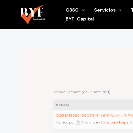
Ir
G360
Servicios
al
BYF-Capital
contenido
Viendo 1 debate (de un total de 1)
Debate
QQ微信:1986543008制作（宾夕法尼亚大学
Iniciado por:
Anónimo
en:
Foros para Etapa D