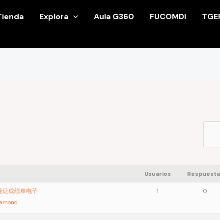
Tienda
Explora
Aula G360
FUCOMDI
TGE
Usuarios
Respuesta
毕业证成绩单电子
1
0
iamond