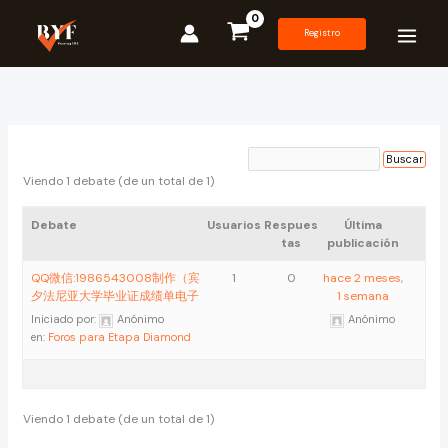
Ir
al
Registro
contenido
Viendo 1 debate (de un total de 1)
Debate
Usuarios
Respues
Última
tas
publicación
QQ微信:1986543008制作（宾
1
0
hace 2 meses,
夕法尼亚大学毕业证成绩单电子
1 semana
Iniciado por:
Anónimo
Anónimo
en:
Foros para Etapa Diamond
Viendo 1 debate (de un total de 1)