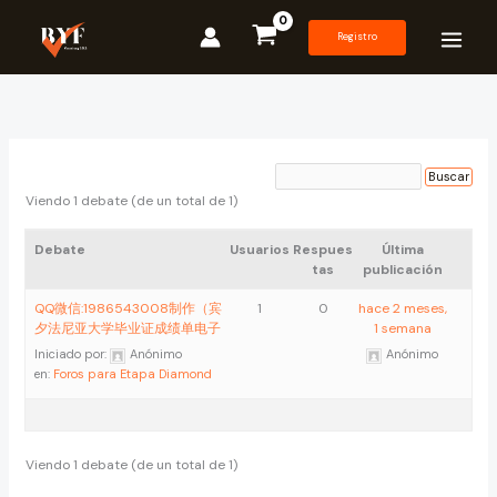
Ir
al
Registro
contenido
Viendo 1 debate (de un total de 1)
Debate
Usuarios
Respues
Última
tas
publicación
QQ微信:1986543008制作（宾
1
0
hace 2 meses,
夕法尼亚大学毕业证成绩单电子
1 semana
Iniciado por:
Anónimo
Anónimo
en:
Foros para Etapa Diamond
Viendo 1 debate (de un total de 1)