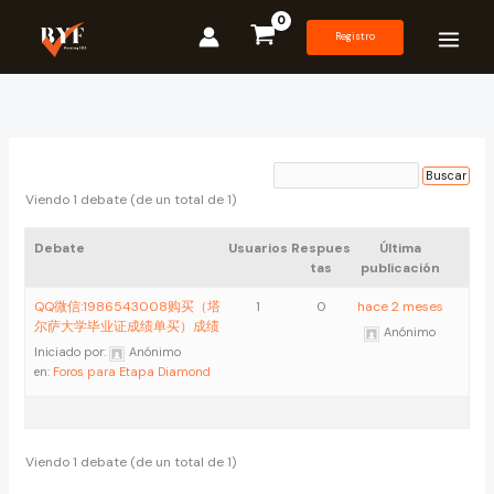
Ir
al
Registro
contenido
Viendo 1 debate (de un total de 1)
Debate
Usuarios
Respues
Última
tas
publicación
QQ微信:1986543008购买（塔
1
0
hace 2 meses
尔萨大学毕业证成绩单买）成绩
Anónimo
Iniciado por:
Anónimo
en:
Foros para Etapa Diamond
Viendo 1 debate (de un total de 1)