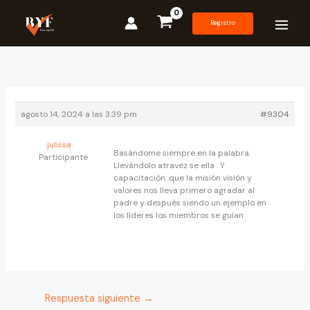
Ir
al
Registro
contenido
agosto 14, 2024 a las 3:39 pm
#9304
julissa
Basándome siempre en la palabra.
Participante
Llevándolo atravez se ella . Y
capacitación .que la misión visión y
valores nos lleva primero agradar al
padre y después siendo un ejemplo en
los líderes los miembros se guían
Respuesta siguiente
→