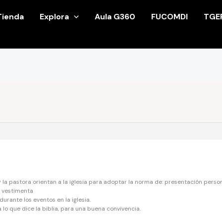
Tienda
Explora
Aula G360
FUCOMDI
TGE
y la pastora orientan a la iglesia para adoptar la norma de: presentación perso
 vestimenta
durante los eventos en la iglesia.
lo que dice la biblia, para una buena convivencia.