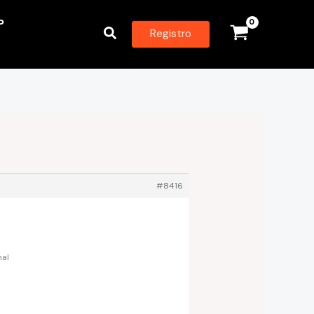
P
Buscar
Registro
#8416
nal