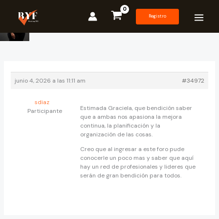
Ir
al
Registro
contenido
junio 4, 2026 a las 11:11 am
#34972
sdiaz
Estimada Graciela, que bendición saber
Participante
que a ambas nos apasiona la mejora
continua, la planificación y la
organización de las cosas.
Creo que al ingresar a este foro pude
conocerle un poco mas y saber que aquí
hay un red de profesionales y lideres que
serán de gran bendición para todos.