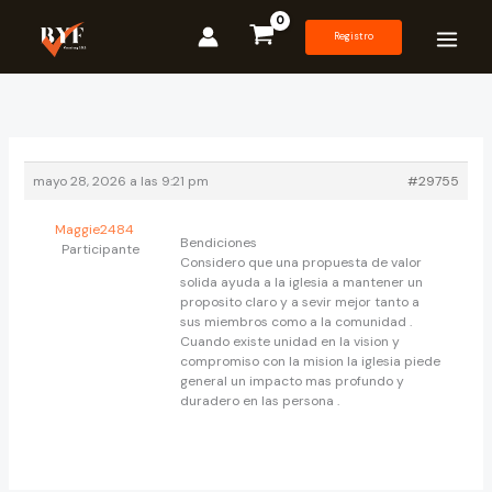
Ir
al
Registro
contenido
mayo 28, 2026 a las 9:21 pm
#29755
Maggie2484
Bendiciones
Participante
Considero que una propuesta de valor
solida ayuda a la iglesia a mantener un
proposito claro y a sevir mejor tanto a
sus miembros como a la comunidad .
Cuando existe unidad en la vision y
compromiso con la mision la iglesia piede
general un impacto mas profundo y
duradero en las persona .