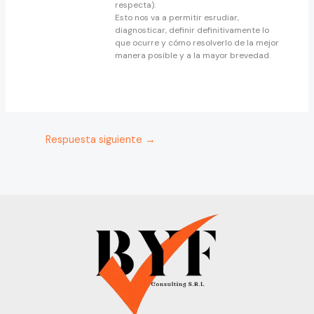
respecta).
Esto nos va a permitir esrudiar,
diagnosticar, definir definitivamente lo
que ocurre y cómo resolverlo de la mejor
manera posible y a la mayor brevedad.
Respuesta siguiente
→