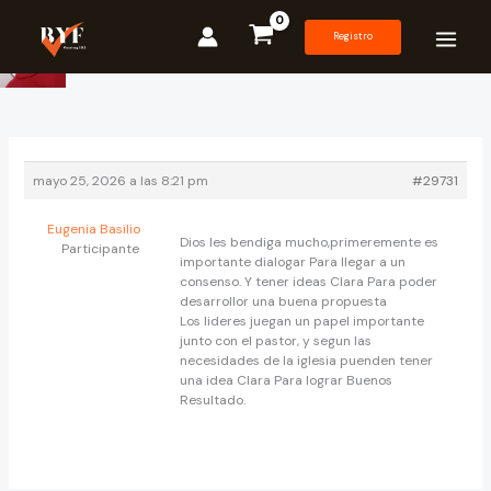
Ir
al
Registro
contenido
mayo 25, 2026 a las 8:21 pm
#29731
Eugenia Basilio
Dios les bendiga mucho,primeremente es
Participante
importante dialogar Para llegar a un
consenso. Y tener ideas Clara Para poder
desarrollor una buena propuesta
Los lideres juegan un papel importante
junto con el pastor, y segun las
necesidades de la iglesia puenden tener
una idea Clara Para lograr Buenos
Resultado.