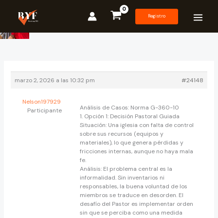
Ir
al
Registro
contenido
marzo 2, 2026 a las 10:32 pm
#24148
Nelson197929
Análisis de Casos: Norma G-360-10
Participante
​1. Opción 1: Decisión Pastoral Guiada
​Situación: Una iglesia con falta de control
sobre sus recursos (equipos y
materiales), lo que genera pérdidas y
fricciones internas, aunque no haya mala
fe.
​Análisis: El problema central es la
informalidad. Sin inventarios ni
responsables, la buena voluntad de los
miembros se traduce en desorden. El
desafío del Pastor es implementar orden
sin que se perciba como una medida