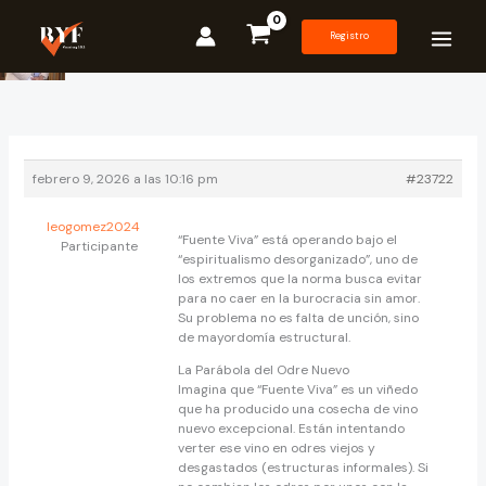
Ir
al
Registro
contenido
febrero 9, 2026 a las 10:16 pm
#23722
leogomez2024
“Fuente Viva” está operando bajo el
Participante
“espiritualismo desorganizado”, uno de
los extremos que la norma busca evitar
para no caer en la burocracia sin amor.
Su problema no es falta de unción, sino
de mayordomía estructural.
La Parábola del Odre Nuevo
Imagina que “Fuente Viva” es un viñedo
que ha producido una cosecha de vino
nuevo excepcional. Están intentando
verter ese vino en odres viejos y
desgastados (estructuras informales). Si