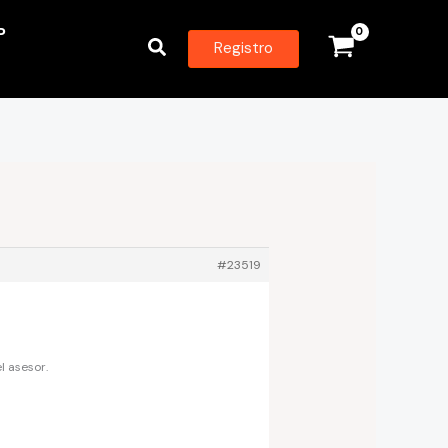
P
Buscar
Registro
#23519
l asesor.