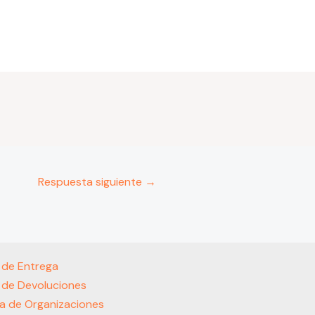
Respuesta siguiente
→
s de Entrega
s de Devoluciones
a de Organizaciones