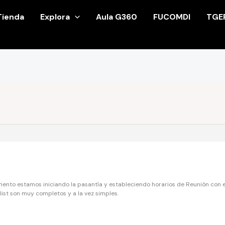
Tienda
Explora
Aula G360
FUCOMDI
TGE
ento estamos iniciando la pasantía y estableciendo horarios de Reunión con e
list son muy completos y a la vez simples.