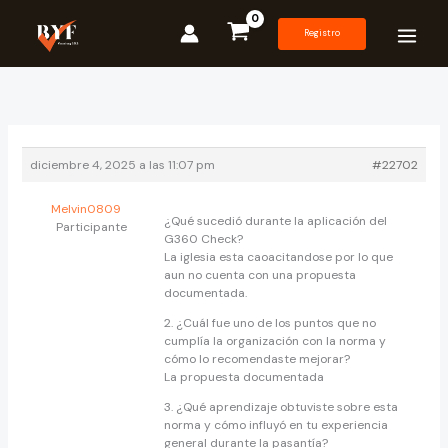
Ir
al
Registro
contenido
diciembre 4, 2025 a las 11:07 pm
#22702
Melvin0809
¿Qué sucedió durante la aplicación del
Participante
G360 Check?
La iglesia esta caoacitandose por lo que
aun no cuenta con una propuesta
documentada.
2. ¿Cuál fue uno de los puntos que no
cumplía la organización con la norma y
cómo lo recomendaste mejorar?
La propuesta documentada
3. ¿Qué aprendizaje obtuviste sobre esta
norma y cómo influyó en tu experiencia
general durante la pasantía?