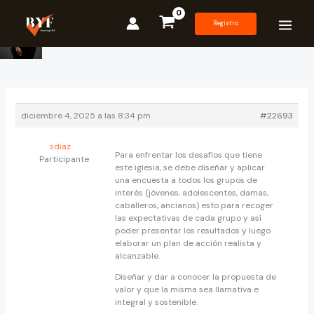
Ir
al
Registro
contenido
diciembre 4, 2025 a las 8:34 pm
#22693
sdiaz
Para enfrentar los desafíos que tiene
Participante
este iglesia, se debe diseñar y aplicar
una encuesta a todos los grupos de
interés (jóvenes, adolescentes, damas,
caballeros, ancianos) esto para recoger
las expectativas de cada grupo y así
poder presentar los resultados y luego
elaborar un plan de acción realista y
alcanzable.
Diseñar y dar a conocer la propuesta de
valor y que la misma sea llamativa e
integral y sostenible.