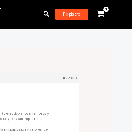
P
Buscar
Registro
#22360
nto efectivo a los miembros y
la iglesia sin importar la
a mision, vision y valores, de