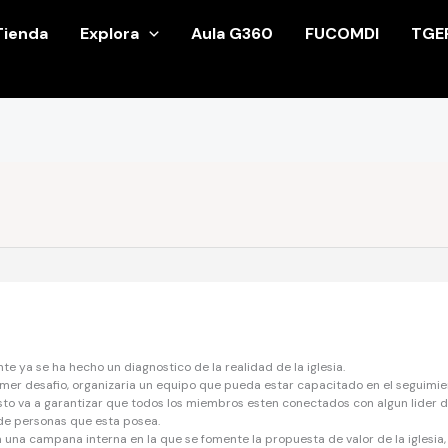
Tienda
Explora
Aula G360
FUCOMDI
TGE
e ya se ha hecho un diagnostico de la realidad de la iglesia.
imer desafio, organizaria un equipo que pueda estar capacitado en el seguimie
esto va a garantizar que todos los miembros esten conectados con algun lider de 
de personas que esta posea.
 una campana interna en la que se fomente la propuesta de valor de la iglesia, l