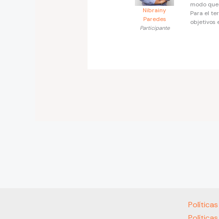
modo que 
Nibrainy
Para el te
Paredes
objetivos e
Participante
Política
Política