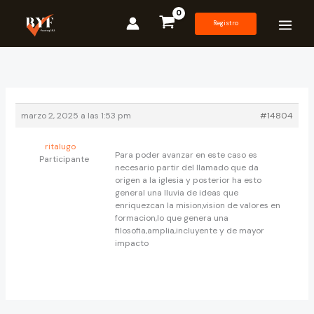
Ir
al
Registro
contenido
marzo 2, 2025 a las 1:53 pm
#14804
ritalugo
Para poder avanzar en este caso es
Participante
necesario partir del llamado que da
origen a la iglesia y posterior ha esto
general una lluvia de ideas que
enriquezcan la mision,vision de valores en
formacion,lo que genera una
filosofia,amplia,incluyente y de mayor
impacto