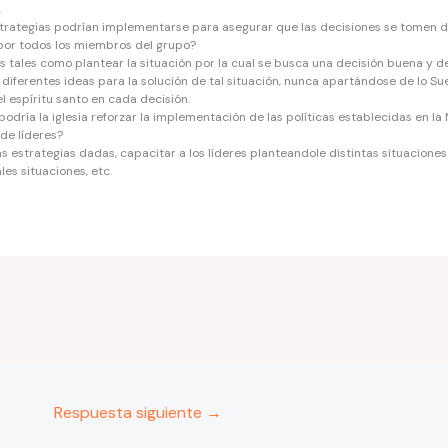
.
strategias podrían implementarse para asegurar que las decisiones se tomen 
por todos los miembros del grupo?
s tales como plantear la situación por la cual se busca una decisión buena y de
diferentes ideas para la solución de tal situación, nunca apartándose de lo Sue
el espíritu santo en cada decisión.
odría la iglesia reforzar la implementación de las políticas establecidas en l
de líderes?
as estrategias dadas, capacitar a los líderes planteandole distintas situacion
les situaciones, etc.
Respuesta siguiente
→