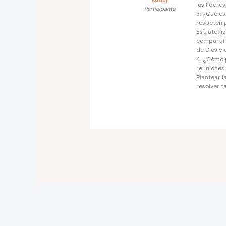
los líderes
Participante
3. ¿Qué e
respeten 
Estrategia
compartir 
de Dios y 
4. ¿Cómo p
reuniones 
Plantear l
resolver ta