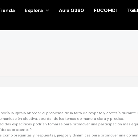
Tienda
Explora
Aula G360
FUCOMDI
TGE
odría la iglesia abordar el problema de la falta de respeto y cortesía durante l
omunicación efectiva, abordando los temas de manera clara y precisa.
edidas específicas podrían tomarse para promover una participación más equi
líderes presentes?
as como preguntas y respuestas, juegos y dinámicas para promover una comunic