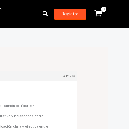
P
Buscar
Registro
#10778
a reunión de líderes?
tativa y balanceada entre
ación clara y efectiva entre