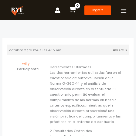
Ir
al
Registro
contenido
octubre 27, 2024 a las 4:15 am
#10706
willy
Herramientas Utilizadas
Participante
Las dos herramientas utilizadas fueron el
cuestionario de autoevaluación de la
Norma G-360-14 y el análisis de
observación directa en el santuario. El
cuestionario permitió evaluar el
cumplimiento de las normas en base a
criterios específicos, mientras que la
observación directa proporcionó una
visión práctica del comportamiento y las
prácticas en el entorno del santuario.
2. Resultados Obtenidos