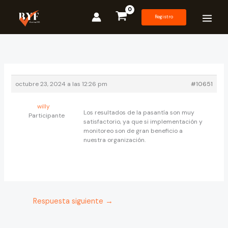
Ir
al
Registro
contenido
octubre 23, 2024 a las 12:26 pm
#10651
willy
Los resultados de la pasantía son muy
Participante
satisfactorio, ya que si implementación y
monitoreo son de gran beneficio a
nuestra organización.
Respuesta siguiente
→