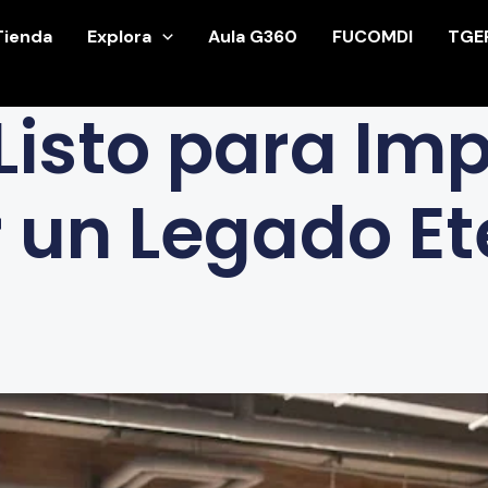
Tienda
Explora
Aula G360
FUCOMDI
TGE
Listo para Im
 un Legado Et