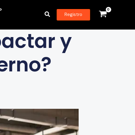
P
Buscar
Registro
pactar y
erno?​